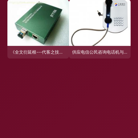
《全文衍延根---代客之技》一文字有改动如上"。体满足填充其缺保留特准要求排版规范化
供应电信公民咨询电话机与市政便民电话机 多功能通信产品的适用与价值